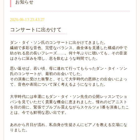
お知らせ
2026-06-13 23:43:27
コンサートに出かけて
ダン・タイ・ソン氏のコンサートに出かけてきました。
繊細で多彩な音色、完璧なバランス、曲全体を見通した構成の中で
紡がれる息の長いフレーズ……。何十年ぶりに聴いても、その音楽
はさらに深みを増し、息を飲むような時間でした。
思い返せば、若い頃、母に連れて行ってもらったダン・タイ・ソン
氏のコンサートが、最初の出会いでした。
その演奏に受けた衝撃と、そして大学時代の恩師との出会いによっ
て、音色や表現について深く考えるようになりました。
大学時代には幸運にもダン・タイ・ソン先生の公開レッスンでショ
パンを見ていただく貴重な機会に恵まれました。憧れのピアニスト
を目の前に、緊張でブルブル震えながらスケルツォ1番を演奏したこ
とは、今でも鮮明な思い出です。
あれから月日が流れ、私自身が生徒さんにピアノを教える立場にな
りました。