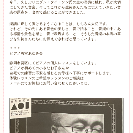
今日、久しぶりにダン・タイ・ソン氏の生の演奏に触れ、私が大切
にしてきた音楽、そしてこれから生徒さんたちに伝えていきたい音
楽の原点を、改めて感じることができました。
楽譜に正しく弾けるようになることは、もちろん大切です。
けれど、その先にある音色の美しさ、音で語ること、音楽の中にあ
る感情や景色を感じ、音で表現すること…そうした音楽の本当の喜
びを生徒さんたちにお伝えできればと思っています。
＊＊＊
ピアノ教室あゆみ会
静岡市葵区にてピアノの個人レッスンをしています。
ピアノが初めての小さなお子さんや
自宅での練習に不安を感じるお母様へ丁寧にサポートします。
体験レッスンのご希望やレッスンのご相談は
メールにてお気軽にお問い合わせくださいませ。