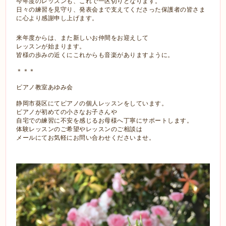
今年度のレッスンも、これで一区切りとなります。
日々の練習を見守り、
発表会まで支えてくださった保護者の皆さま
に心より感謝申し上げます。
来年度からは、また新しいお仲間をお迎えして
レッスンが始まります。
皆様の歩みの近くにこれからも音楽がありますように。
＊＊＊
ピアノ教室あゆみ会
静岡市葵区にてピアノの個人レッスンをしています。
ピアノが初めての小さなお子さんや
自宅での練習に不安を感じるお母様へ丁寧にサポートします。
体験レッスンのご希望やレッスンのご相談は
メールにてお気軽にお問い合わせくださいませ。