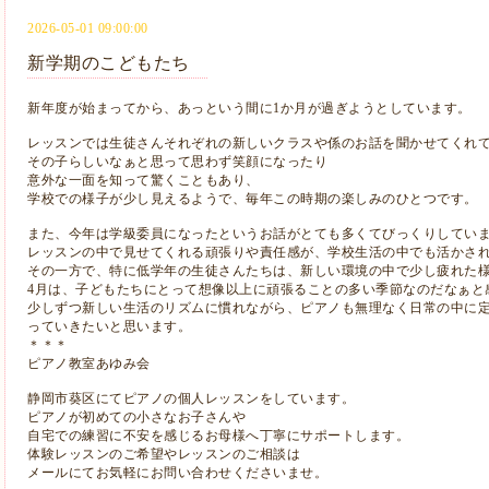
2026-05-01 09:00:00
新学期のこどもたち
新年度が始まってから、あっという間に1か月が過ぎようとしています。
レッスンでは生徒さんそれぞれの新しいクラスや係のお話を聞かせてくれ
その子らしいなぁと思って思わず笑顔になったり
意外な一面を知って驚くこともあり、
学校での様子が少し見えるようで、毎年この時期の楽しみのひとつです。
また、今年は学級委員になったというお話がとても多くてびっくりしてい
レッスンの中で見せてくれる頑張りや責任感が、学校生活の中でも活かさ
その一方で、特に低学年の生徒さんたちは、新しい環境の中で少し疲れた
4月は、子どもたちにとって想像以上に頑張ることの多い季節なのだなぁと
少しずつ新しい生活のリズムに慣れながら、ピアノも無理なく日常の中に
っていきたいと思います。
＊＊＊
ピアノ教室あゆみ会
静岡市葵区にてピアノの個人レッスンをしています。
ピアノが初めての小さなお子さんや
自宅での練習に不安を感じるお母様へ丁寧にサポートします。
体験レッスンのご希望やレッスンのご相談は
メールにてお気軽にお問い合わせくださいませ。