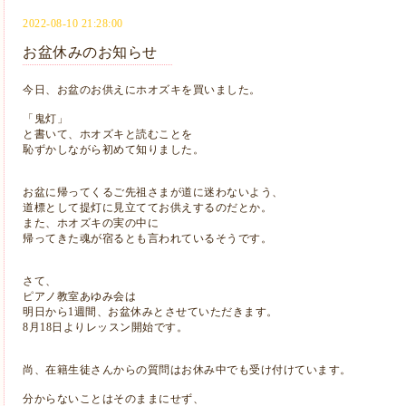
2022-08-10 21:28:00
お盆休みのお知らせ
今日、お盆のお供えにホオズキを買いました。
「鬼灯」
と書いて、ホオズキと読むことを
恥ずかしながら初めて知りました。
お盆に帰ってくるご先祖さまが道に迷わないよう、
道標として提灯に見立ててお供えするのだとか。
また、ホオズキの実の中に
帰ってきた魂が宿るとも言われているそうです。
さて、
ピアノ教室あゆみ会は
明日から1週間、お盆休みとさせていただきます。
8月18日よりレッスン開始です。
尚、在籍生徒さんからの質問はお休み中でも受け付けています。
分からないことはそのままにせず、