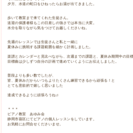
夕方、水道の蛇口をひねったらお湯が出てきました。
歩いて教室まで来てくれた生徒さん。
送迎の保護者様もこの日差しの強さでは本当に大変。
水分を取りながら気をつけてお越しくださいね。
先週のレッスンでは生徒さんと私と一緒に
夏休みに挑戦する課題範囲を細かく計画しました。
楽譜とカレンダーと見比べながら、次週までの課題と、夏休み期間中の目
目標曲は少しずつ自分の計画で進めていくようにお伝えしました。
普段よりも多い数でしたが、
皆、夏休みだからいつもよりたくさん練習できるから頑張る！と
とても意欲的で嬉しく思いました
達成できるように頑張ろうね♫
＊＊＊
ピアノ教室 あゆみ会
静岡市
葵区にてピアノの個人レッスンをしています。
お気軽にお問合せくださいませ。