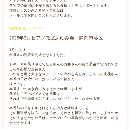
ピアノが初めての小さなお子さんや
自宅での練習に不安を感じるお母様へ丁寧にサポートします。
体験レッスンのご希望・ご相談は
メールにてお問い合わせくださいませ。
2025-03-01 11:00:00
2025年3月ピアノ教室あゆみ会 静岡市葵区
3月に入り
年度末の発表会間近となりました。
ドキドキを乗り越えてたくさんのお客さんの前で最後まで演奏でき
るのか心配な生徒さん
いつもと違う大きなステージでの演奏を楽しみにしている生徒さん
本番の日が近づいて焦っている生徒さん
様々です。
本番までの向き合い方はそれぞれ違いますが
共通してアドバイスできる事は
それまでの準備を怠らずにしっかりとした土台を作る事。
本番前のドキドキはほとんどの方が経験すること。
その緊張感を味方にできるか、それとも緊張に飲まれてしまうのか
その大きな分かれ目はステージに立つ準備がしっかりと出来ている
かどうかです。