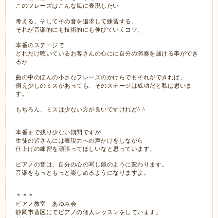
このフレーズはこんな風に表現したい
考える。そしてその音を追求して練習する。
それが音楽的にも技術的にも伸びていくコツ。
本番のステージで
どれだけ聴いているお客さんの心にに自分の演奏を届ける事ができ
るか
曲の中のほんの小さなフレーズのかけらでもそれができれば、
例え少しのミスがあっても、そのステージは成功だと私は思いま
す。
もちろん、ミスは少ない方が良いですけれど^ ^
本番まで残り少ない期間ですが
生徒の皆さんには表現力への声かけをしながら
仕上げの練習を頑張ってほしいなと思っています。
ピアノの音は、自分の心の写し鏡のように変わります。
音楽をもっともっと楽しめるようになりますよ。
＊＊＊
ピアノ教室 あゆみ会
静岡市
葵区にてピアノの個人レッスンをしています。