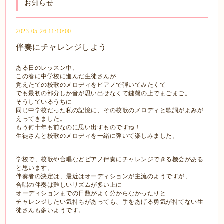
お知らせ
2023-05-26 11:10:00
伴奏にチャレンジしよう
ある日のレッスン中、
この春に中学校に進んだ生徒さんが
覚えたての校歌のメロディをピアノで弾いてみたくて
でも最初の部分しか音が思い出せなくて鍵盤の上でまごまご。
そうしているうちに
同じ中学校だった私の記憶に、その校歌のメロディと歌詞がよみが
えってきました。
もう何十年も前なのに思い出すものですね！
生徒さんと校歌のメロディを一緒に弾いて楽しみました。
学校で、校歌や合唱などピアノ伴奏にチャレンジできる機会がある
と思います。
伴奏者の決定は、最近はオーディションが主流のようですが、
合唱の伴奏は難しいリズムが多い上に
オーディションまでの日数がよく分からなかったりと
チャレンジしたい気持ちがあっても、手をあげる勇気が持てない生
徒さんも多いようです。