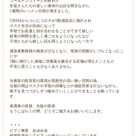
ゴールデンウィークが終わり
生徒さんたちの楽しい連休のお話を聞きながら
1週間のレッスン日程が過ぎました。
5月8日からついにコロナが5類感染症に移行され
マスク生活が自由になって
学校でお友達と顔を合わせることができて嬉しい
給食の時間を楽しく過ごせるようになったなど
子供たちから嬉しい話を聞くようになった一方で
感染者数推移の報道が少なくなり、現状の把握がしづらくなったこ
とや
5類に移行した途端に消毒薬を撤去する店舗が増えたことなど
不安に思うことも少なくありません。
当教室の防音室の環境が気密性の高い狭い空間の為、
当面の間はマスクや手指の消毒などの感染対策を行ないながら、
様子を見つつ少しずつ緩めていくことができることを願っていま
す。
保護者の皆様、生徒の皆様、
もうしばらくの間、どうぞご協力をお願いいたします。
＊＊＊
ピアノ教室 あゆみ会
静岡市
葵区にてピアノの個人レッスンをしています。