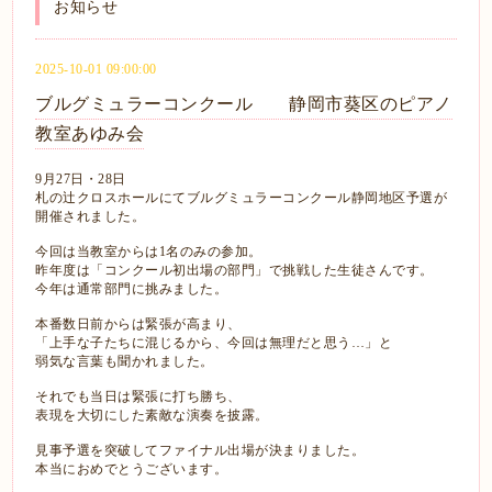
お知らせ
2025-10-01 09:00:00
ブルグミュラーコンクール 静岡市葵区のピアノ
教室あゆみ会
9月27日・28日
札の辻クロスホールにてブルグミュラーコンクール静岡地区予選が
開催されました。
今回は当教室からは1名のみの参加。
昨年度は「コンクール初出場の部門」で挑戦した生徒さんです。
今年は通常部門に挑みました。
本番数日前からは緊張が高まり、
「上手な子たちに混じるから、今回は無理だと思う…」と
弱気な言葉も聞かれました。
それでも当日は緊張に打ち勝ち、
表現を大切にした素敵な演奏を披露。
見事予選を突破してファイナル出場が決まりました。
本当におめでとうございます。