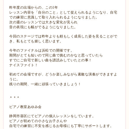
昨年度の出場からの、この1年
レッスン内容を「自分のこと」として捉えられるようになり、自宅
での練習に意識して取り入れられるようになりました。
次の週のレッスンでは大きな変化が見られ
音の表現にも幅がでるようになりました。
今回のステージでは昨年よりも頼もしく成長した姿を見ることがで
き、私もとても嬉しく思います。
今年のファイナルは浜松での開催です。
期間がとても短いので同じ曲で挑むのかなと思っていたら
すでにご自宅で新しい曲を譜読みしていたとの事！
ナイスファイト！
初めての会場ですが、どうか楽しみながら素敵な演奏ができますよ
うに。
残りの期間、一緒に頑張っていきましょう！
＊＊＊
ピアノ教室あゆみ会
静岡市葵区にてピアノの個人レッスンをしています。
ピアノが初めての小さなお子さんや
自宅での練習に不安を感じるお母様にも丁寧にサポートします。